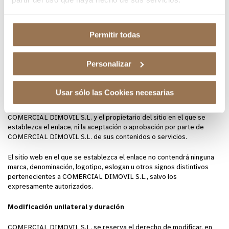
y contenidos que son propiedad de terceros.
El único objeto de los enlaces es proporcionar al usuario la
Permitir todas
posibilidad de acceder a dichos enlaces. COMERCIAL DIMOVIL S.L.
no se responsabiliza en ningún caso de los resultados que puedan
derivarse al usuario por el acceso a dichos enlaces.
Personalizar
El usuario que se proponga establecer cualquier dispositivo técnico
de enlace desde su sitio web al portal deberá obtener la autorización
Usar sólo las Cookies necesarias
previa y escrita de COMERCIAL DIMOVIL S.L.. El establecimiento
del enlace no implica en ningún caso la existencia de relaciones entre
COMERCIAL DIMOVIL S.L. y el propietario del sitio en el que se
establezca el enlace, ni la aceptación o aprobación por parte de
COMERCIAL DIMOVIL S.L. de sus contenidos o servicios.
El sitio web en el que se establezca el enlace no contendrá ninguna
marca, denominación, logotipo, eslogan u otros signos distintivos
pertenecientes a COMERCIAL DIMOVIL S.L., salvo los
expresamente autorizados.
Modificación unilateral y duración
COMERCIAL DIMOVIL S.L. se reserva el derecho de modificar, en