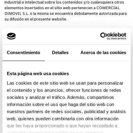
industrial e intelectual sobre los contenidos y/o cualesquiera otros
elementos insertados en el sitio web pertenecen a COMERCIAL
DIMOVIL S.L. o la misma se encuentra debidamente autorizada para
su difusión en el presente website.
En el caso de que un usuario o un tercero consideren que se ha
producido una violación de sus legítimos derechos de propiedad
intelectual por la introducción de un determinado contenido en el
website, deberá notificar dicha circunstancia a COMERCIAL
Consentimiento
Detalles
Acerca de las cookies
DIMOVIL S.L. indicando:
Datos del titular de los derechos presuntamente infringidos, o
indicar la representación con la que actúa en caso de que la
Esta página web usa cookies
reclamación la presente un tercero distinto del interesado.
Señalar los contenidos protegidos por los derechos de
Las cookies de este sitio web se usan para personalizar
propiedad intelectual y su ubicación en el Web, la acreditación
el contenido y los anuncios, ofrecer funciones de redes
de los derechos de propiedad intelectual señalados y
sociales y analizar el tráfico. Además, compartimos
declaración expresa en la que el interesado se responsabiliza
información sobre el uso que haga del sitio web con
de la veracidad de las informaciones facilitadas en la
notificación.
nuestros partners de redes sociales, publicidad y análisis
web, quienes pueden combinarla con otra información
Enlaces
que les haya proporcionado o que hayan recopilado a
El presente sitio web proporciona enlaces a otros sitios web propios
partir del uso que haya hecho de sus servicios.