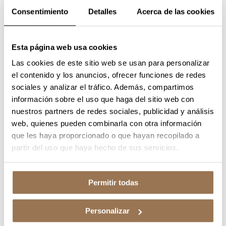
Consentimiento
Detalles
Acerca de las cookies
VO
MERCEDES VANS CITAN
Esta página web usa cookies
FURGON DERIVADO DE TURISM 1.5 110 CDI 70KW BASE LWB 95 4P
Las cookies de este sitio web se usan para personalizar
el contenido y los anuncios, ofrecer funciones de redes
sociales y analizar el tráfico. Además, compartimos
DIESEL | 2022 | 99490 KM | 95 CV | MANUAL
información sobre el uso que haga del sitio web con
16.500 €
nuestros partners de redes sociales, publicidad y análisis
web, quienes pueden combinarla con otra información
VO
que les haya proporcionado o que hayan recopilado a
MERCEDES VANS CITAN
partir del uso que haya hecho de sus servicios.
FURGON DERIVADO DE TURISM 1.5 110 CDI 70KW BASE SWB 95 4P
DIESEL | 2022 | 93698 KM | 95 CV | MANUAL
Permitir todas
16.500 €
Personalizar