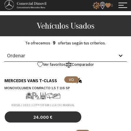
0
Vehículos Usados
Te ofrecemos
ofertas según tus criterios.
4
Ordenar
results
available
Ver favoritos
Comparador
VO
MERCEDES VANS T-CLASS
MONOVOLUMEN COMPACTO 1.5 T 116 5P
DIESEL | 2022 | 1399735 KM | 116 CV | MANUAL
24.000 €