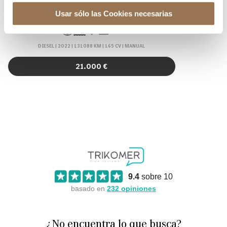
VO
OPEL MOVANO
Usar sólo las Cookies necesarias
FURGON 2.2 BLUEHDI 103KW L3H2 3.5T BASE 140 4P
DIESEL | 2022 | 131088 KM | 165 CV | MANUAL
21.000 €
9.4
sobre 10
basado en
232
opiniones
¿No encuentra lo que busca?